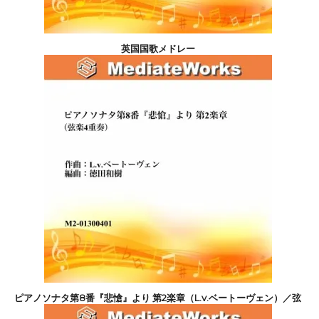
英国国歌メドレー
2,200円(税込)
ピアノソナタ第8番『悲愴』より 第2楽章（L.v.ベートーヴェン）／弦
楽4重奏