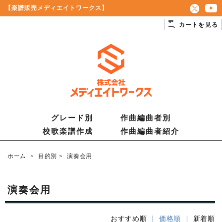
【楽譜販売メディエイトワークス】
カートを見る
グレード別
作曲編曲者別
校歌楽譜作成
作曲編曲者紹介
ホーム
>
目的別
>
演奏会用
演奏会用
おすすめ順
| 価格順 |
新着順