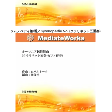
ジムノペディ第1番／Gymnopedie No.1(クラリネット五重奏)
2,200円(税込)