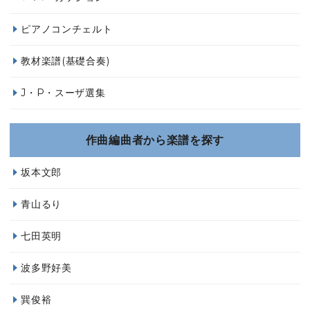
ピアノコンチェルト
教材楽譜(基礎合奏)
J・P・スーザ選集
作曲編曲者から楽譜を探す
坂本文郎
青山るり
七田英明
波多野好美
巽俊裕