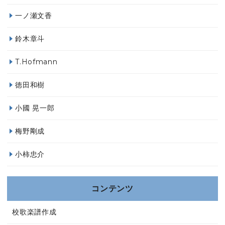
一ノ瀬文香
鈴木章斗
T.Hofmann
徳田和樹
小國 晃一郎
梅野剛成
小柿忠介
コンテンツ
校歌楽譜作成