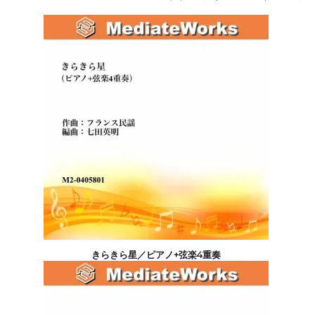
きらきら星／ピアノ+弦楽4重奏
1,100円(税込)