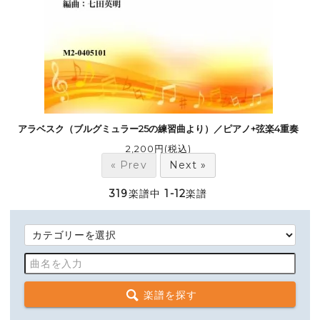
アラベスク（ブルグミュラー25の練習曲より）／ピアノ+弦楽4重奏
2,200円(税込)
« Prev
Next »
319
楽譜中
1-12
楽譜
楽譜を探す