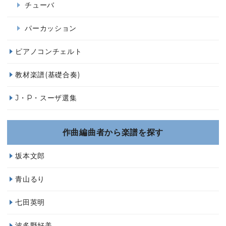
チューバ
パーカッション
ピアノコンチェルト
教材楽譜(基礎合奏)
J・P・スーザ選集
作曲編曲者から楽譜を探す
坂本文郎
青山るり
七田英明
波多野好美