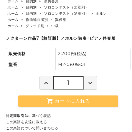
ホーム
>
目的別
>
演奏会用
ホーム
>
目的別
>
ソロコンテスト（楽器別）
ホーム
>
目的別
>
ソロコンテスト（楽器別）
>
ホルン
ホーム
>
作曲編曲者別
>
巽俊裕
ホーム
>
グレード別
>
中級
ノクターン作品7【校訂版】／ホルン独奏+ピアノ伴奏版
販売価格
2,200円(税込)
型番
M2-0805501
カートに入れる
特定商取引法に基づく表記
この楽譜を友達に教える
この楽譜について問い合わせる