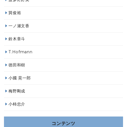
巽俊裕
一ノ瀬文香
鈴木章斗
T.Hofmann
徳田和樹
小國 晃一郎
梅野剛成
小柿忠介
コンテンツ