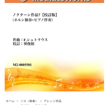
ホーム
>
ソロ（独奏）
>
アレンジ作品