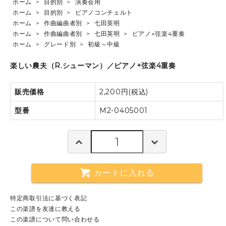
ホーム
>
目的別
>
演奏会用
ホーム
>
目的別
>
ピアノコンチェルト
ホーム
>
作曲編曲者別
>
七田英明
ホーム
>
作曲編曲者別
>
七田英明
>
ピアノ+弦楽4重奏
ホーム
>
グレード別
>
初級～中級
楽しい農夫（R.シューマン）／ピアノ+弦楽4重奏
販売価格
2,200円(税込)
型番
M2-0405001
カートに入れる
特定商取引法に基づく表記
この楽譜を友達に教える
この楽譜について問い合わせる