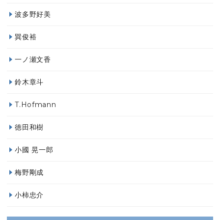
波多野好美
巽俊裕
一ノ瀬文香
鈴木章斗
T.Hofmann
徳田和樹
小國 晃一郎
梅野剛成
小柿忠介