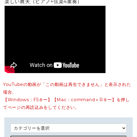
楽しい農夫（ピアノ+弦楽4重奏）
YouTubeの動画が「この動画は再生できません」と表示された
場合、
【Windows：F5キー】【Mac：command＋Rキー】を押し
てページの再読込みをしてください。