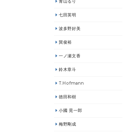
青山るり
七田英明
波多野好美
巽俊裕
一ノ瀬文香
鈴木章斗
T.Hofmann
徳田和樹
小國 晃一郎
梅野剛成