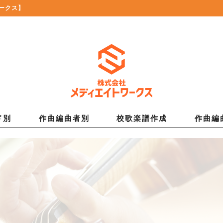
ークス】
ド別
作曲編曲者別
校歌楽譜作成
作曲編