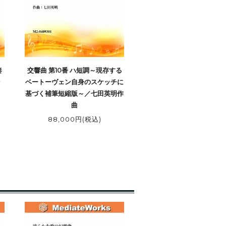
奏
交響曲 第10番 ハ短調～現存する
ッ
ベートーヴェン自身のスケッチに
基づく補筆短縮版～／七田英明作
曲
88,000円(税込)