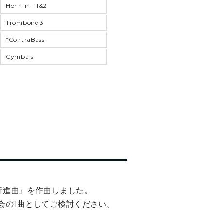
Horn in F 1&2
Trombone 3
*ContraBass
Cymbals
行進曲』を作曲しました。
会の1曲としてご検討ください。