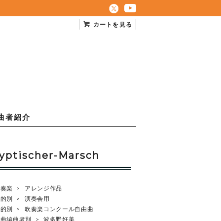
カートを見る
曲者紹介
scher-Marsch
吹奏楽
>
アレンジ作品
目的別
>
演奏会用
目的別
>
吹奏楽コンクール自由曲
作曲編曲者別
>
波多野好美