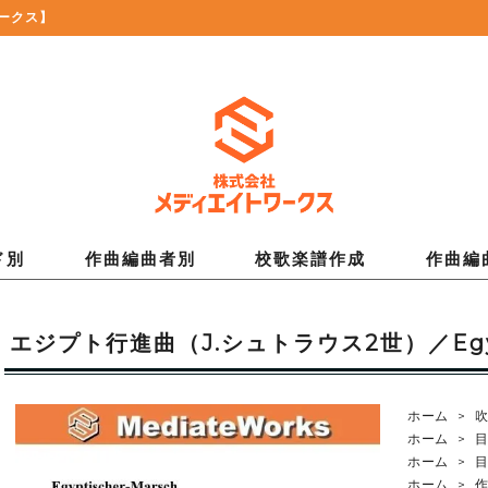
ークス】
ド別
作曲編曲者別
校歌楽譜作成
作曲編
エジプト行進曲（J.シュトラウス2世）／Egypti
ホーム
>
ホーム
>
ホーム
>
ホーム
>