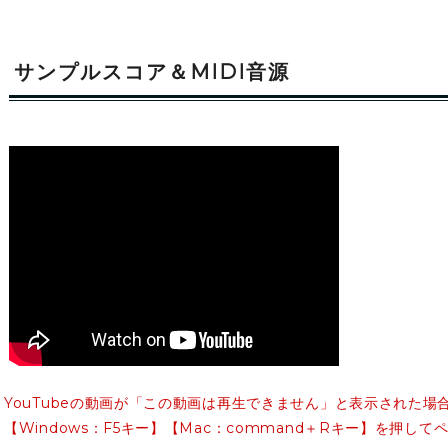
サンプルスコア＆MIDI音源
YouTubeの動画が「この動画は再生できません」と表示された場
【Windows：F5キー】【Mac：command＋Rキー】を押し