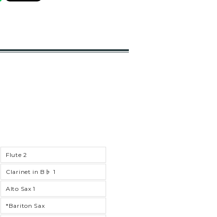
Flute 2
Clarinet in B♭ 1
Alto Sax 1
*Bariton Sax