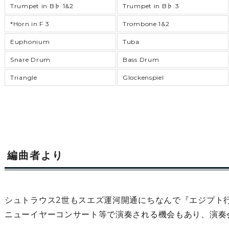
Trumpet in B♭ 1&2
Trumpet in B♭ 3
*Horn in F 3
Trombone 1&2
Euphonium
Tuba
Snare Drum
Bass Drum
Triangle
Glockenspiel
編曲者より
シュトラウス2世もスエズ運河開通にちなんで『エジプト
ニューイヤーコンサート等で演奏される機会もあり、演奏