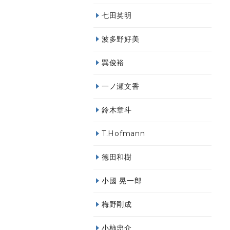
七田英明
波多野好美
巽俊裕
一ノ瀬文香
鈴木章斗
T.Hofmann
徳田和樹
小國 晃一郎
梅野剛成
小柿忠介