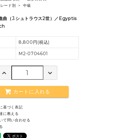
グレード別
>
中級
曲（J.シュトラウス2世）／Egyptis
ch
8,800円(税込)
M2-0704601
カートに入れる
に基づく表記
達に教える
いて問い合わせる
る