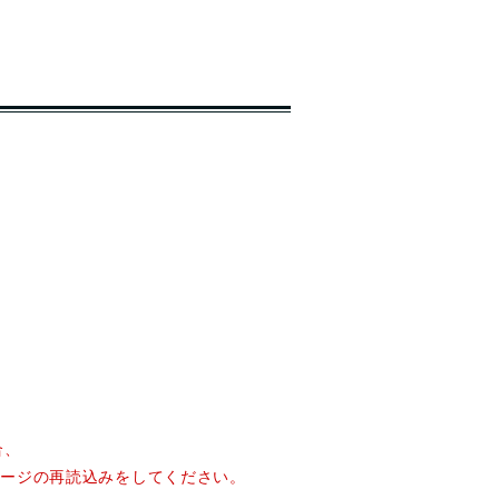
合、
てページの再読込みをしてください。