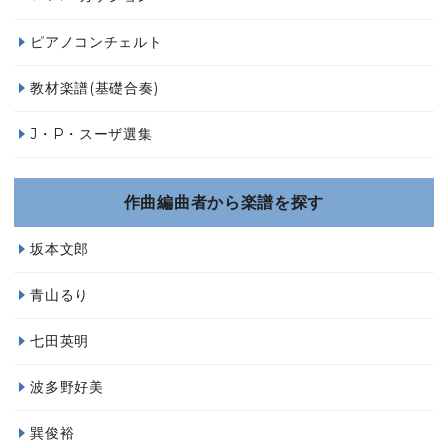
ピアノコンチェルト
教材楽譜(基礎合奏)
J・P・スーザ選集
作曲編曲者から楽譜を探す
坂本文郎
青山るり
七田英明
波多野好美
巽俊裕