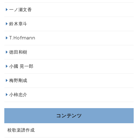
一ノ瀬文香
鈴木章斗
T.Hofmann
徳田和樹
小國 晃一郎
梅野剛成
小柿忠介
コンテンツ
校歌楽譜作成