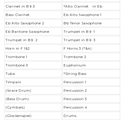
Clarinet in B♭3
*Alto Clarinet in Eb
Bass Clarinet
Eb Alto Saxophone 1
Eb Alto Saxophone 2
Bb Tenor Saxophone
Eb Baritone Saxophone
Trumpet in B♭ 1
Trumpet in B♭ 2
Trumpet in B♭ 3
Horn in F 1&2
F Horns 3 (*&4)
Trombone 1
Trombone 2
Trombone 3
Euphonium
Tuba
*String Bass
Timpani
Percussion 1
(Snare Drum)
Percussion 2
(Bass Drum)
Percussion 3
(Cymbals)
Percussion 4
(Glockenspiel)
Drums