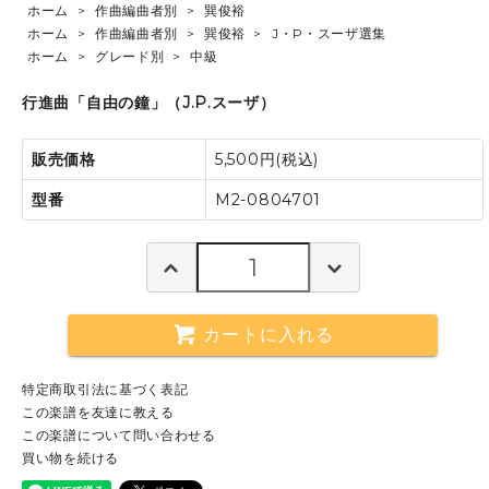
ホーム
>
作曲編曲者別
>
巽俊裕
ホーム
>
作曲編曲者別
>
巽俊裕
>
J・P・スーザ選集
ホーム
>
グレード別
>
中級
行進曲「自由の鐘」（J.P.スーザ）
販売価格
5,500円(税込)
型番
M2-0804701
カートに入れる
特定商取引法に基づく表記
この楽譜を友達に教える
この楽譜について問い合わせる
買い物を続ける