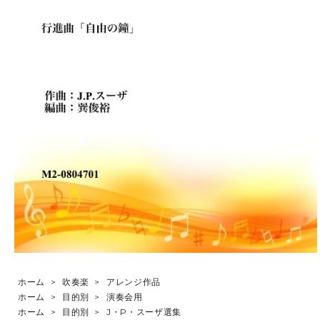
ホーム
>
吹奏楽
>
アレンジ作品
ホーム
>
目的別
>
演奏会用
ホーム
>
目的別
>
J・P・スーザ選集