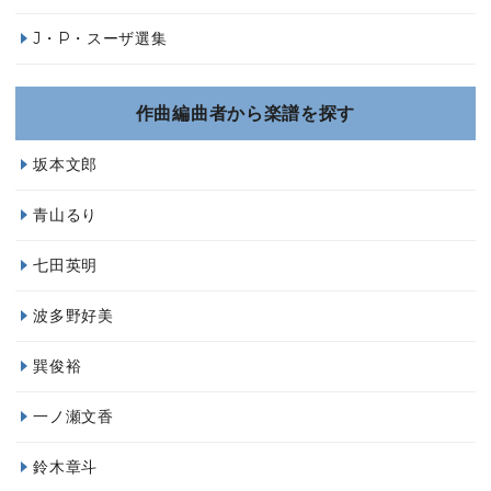
J・P・スーザ選集
作曲編曲者から楽譜を探す
坂本文郎
青山るり
七田英明
波多野好美
巽俊裕
一ノ瀬文香
鈴木章斗