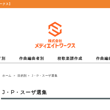
ークス】
ド別
作曲編曲者別
校歌楽譜作成
作曲編
ホーム
>
目的別
>
J・P・スーザ選集
J・P・スーザ選集