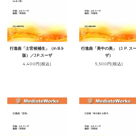
行進曲「士官候補生」（in B♭
行進曲「美中の美」（J. P. ス
版）／J.P.スーザ
ザ）
4,400円(税込)
5,500円(税込)