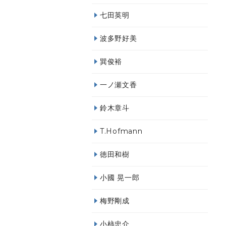
七田英明
波多野好美
巽俊裕
一ノ瀬文香
鈴木章斗
T.Hofmann
徳田和樹
小國 晃一郎
梅野剛成
小柿忠介