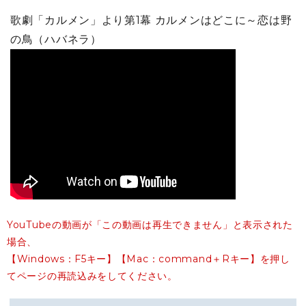
歌劇「カルメン」より第1幕 カルメンはどこに～恋は野
の鳥（ハバネラ）
YouTubeの動画が「この動画は再生できません」と表示された
場合、
【Windows：F5キー】【Mac：command＋Rキー】を押し
てページの再読込みをしてください。