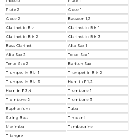
Piccolo
Flute 1
Flute 2
Oboe 1
Oboe 2
Bassoon 1,2
Clarinet in E♭
Clarinet in B♭ 1
Clarinet in B♭ 2
Clarinet in B♭ 3
Bass Clarinet
Alto Sax 1
Alto Sax 2
Tenor Sax 1
Tenor Sax 2
Bariton Sax
Trumpet in B♭ 1
Trumpet in B♭ 2
Trumpet in B♭ 3
Horn in F 1,2
Horn in F 3,4
Trombone 1
Trombone 2
Trombone 3
Euphonium
Tuba
String Bass
Timpani
Marimba
Tambourine
Triangre