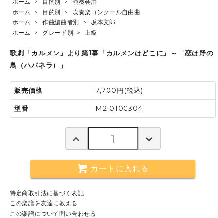
ホーム
>
目的別
>
演奏会用
ホーム
>
目的別
>
吹奏楽コンクール自由曲
ホーム
>
作曲編曲者別
>
坂本文郎
ホーム
>
グレード別
>
上級
歌劇「カルメン」より第1幕「カルメンはどこに」～「恋は野の
鳥（ハバネラ）」
販売価格
7,700円(税込)
型番
M2-0100304
カートに入れる
特定商取引法に基づく表記
この楽譜を友達に教える
この楽譜について問い合わせる