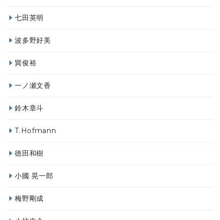
七田英明
波多野好美
巽俊裕
一ノ瀬文香
鈴木章斗
T.Hofmann
徳田和樹
小國 晃一郎
梅野剛成