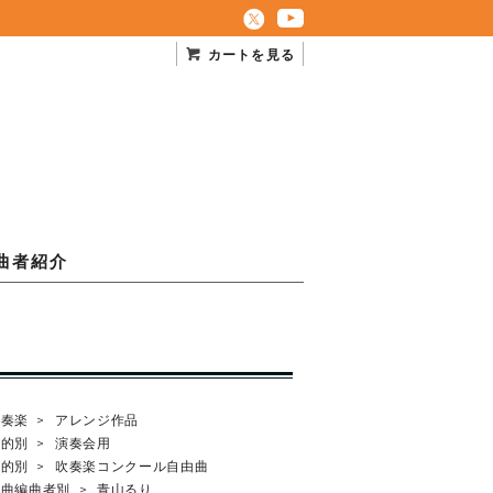
カートを見る
曲者紹介
吹奏楽
>
アレンジ作品
目的別
>
演奏会用
目的別
>
吹奏楽コンクール自由曲
作曲編曲者別
>
青山るり