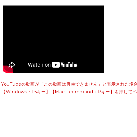
YouTubeの動画が「この動画は再生できません」と表示された場
【Windows：F5キー】【Mac：command＋Rキー】を押し