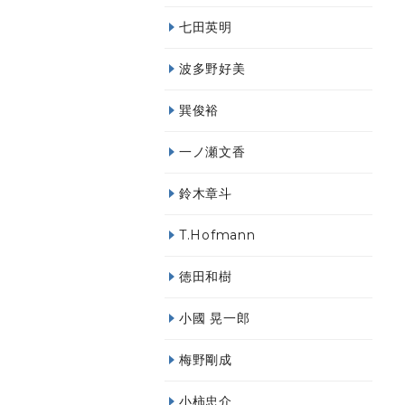
七田英明
波多野好美
巽俊裕
一ノ瀬文香
鈴木章斗
T.Hofmann
徳田和樹
小國 晃一郎
梅野剛成
小柿忠介