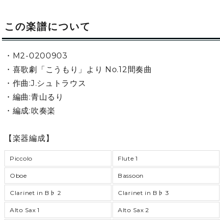
この楽譜について
・M2-0200903
・喜歌劇「こうもり」より No.12間奏曲
・作曲:J.シュトラウス
・編曲:青山るり
・編成:吹奏楽
【楽器編成】
Piccolo
Flute 1
Oboe
Bassoon
Clarinet in B♭ 2
Clarinet in B♭ 3
Alto Sax 1
Alto Sax 2