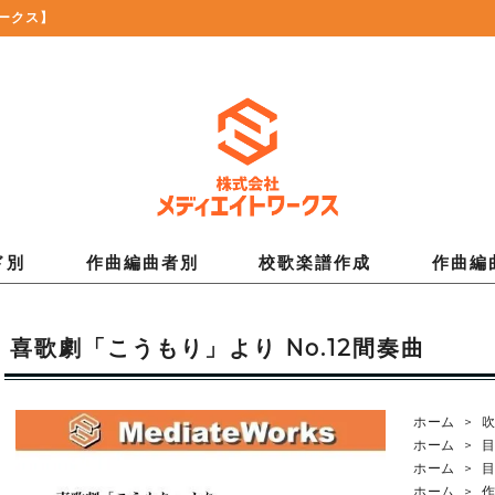
ークス】
ド別
作曲編曲者別
校歌楽譜作成
作曲編
喜歌劇「こうもり」より No.12間奏曲
ホーム
>
ホーム
>
ホーム
>
ホーム
>