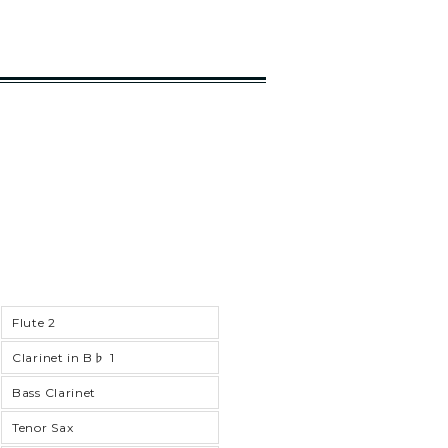
Flute 2
Clarinet in B♭ 1
Bass Clarinet
Tenor Sax