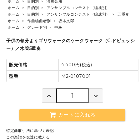
ホーム
>
目的別
>
演奏会用
ホーム
>
目的別
>
アンサンブルコンテスト（編成別）
ホーム
>
目的別
>
アンサンブルコンテスト（編成別）
>
五重奏
ホーム
>
作曲編曲者別
>
坂本文郎
ホーム
>
グレード別
>
中級
子供の領分よりゴリウォークのケークウォーク（C.ドビュッシ
ー）／木管5重奏
販売価格
4,400円(税込)
型番
M2-0107001
カートに入れる
特定商取引法に基づく表記
この楽譜を友達に教える