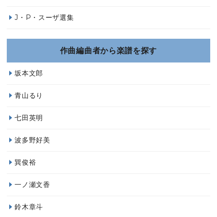
J・P・スーザ選集
作曲編曲者から楽譜を探す
坂本文郎
青山るり
七田英明
波多野好美
巽俊裕
一ノ瀬文香
鈴木章斗