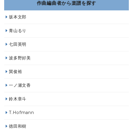
作曲編曲者から楽譜を探す
坂本文郎
青山るり
七田英明
波多野好美
巽俊裕
一ノ瀬文香
鈴木章斗
T.Hofmann
徳田和樹