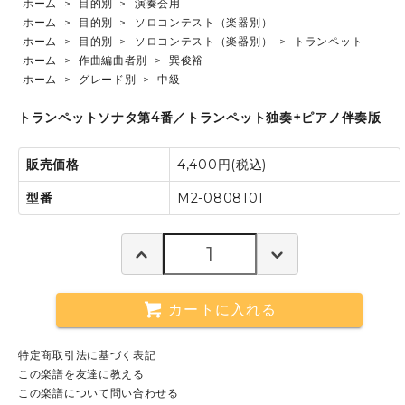
ホーム
>
目的別
>
演奏会用
ホーム
>
目的別
>
ソロコンテスト（楽器別）
ホーム
>
目的別
>
ソロコンテスト（楽器別）
>
トランペット
ホーム
>
作曲編曲者別
>
巽俊裕
ホーム
>
グレード別
>
中級
トランペットソナタ第4番／トランペット独奏+ピアノ伴奏版
販売価格
4,400円(税込)
型番
M2-0808101
カートに入れる
特定商取引法に基づく表記
この楽譜を友達に教える
この楽譜について問い合わせる