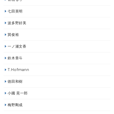
七田英明
波多野好美
巽俊裕
一ノ瀬文香
鈴木章斗
T.Hofmann
徳田和樹
小國 晃一郎
梅野剛成