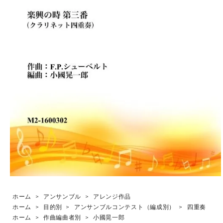
ホーム
>
アンサンブル
>
アレンジ作品
ホーム
>
目的別
>
アンサンブルコンテスト（編成別）
>
四重奏
ホーム
>
作曲編曲者別
>
小國晃一郎