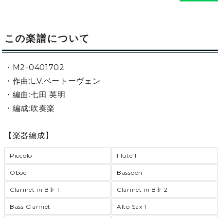
この楽譜について
・M2-0401702
・作曲:L.V.ベートーヴェン
・編曲:七田 英明
・編成:吹奏楽
【楽器編成】
Piccolo
Flute 1
Oboe
Bassoon
Clarinet in B♭ 1
Clarinet in B♭ 2
Bass Clarinet
Alto Sax 1