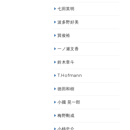
七田英明
波多野好美
巽俊裕
一ノ瀬文香
鈴木章斗
T.Hofmann
徳田和樹
小國 晃一郎
梅野剛成
小柿忠介