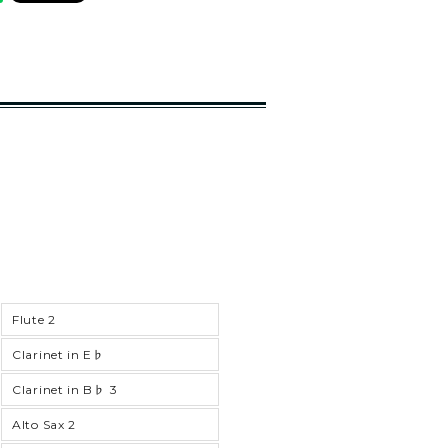
Flute 2
Clarinet in E♭
Clarinet in B♭ 3
Alto Sax 2