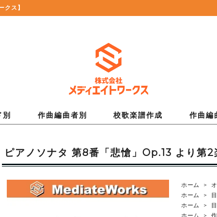
ークス】
ド別
作曲編曲者別
校歌楽譜作成
作曲編
ピアノソナタ 第8番「悲愴」Op.13 より第
ホーム
>
ホーム
>
ホーム
>
ホーム
>