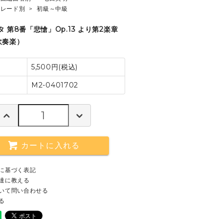
グレード別
>
初級～中級
 第8番「悲愴」Op.13 より第2楽章
吹奏楽）
5,500円(税込)
M2-0401702
カートに入れる
に基づく表記
達に教える
いて問い合わせる
る