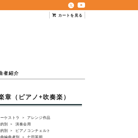
カートを見る
曲者紹介
2楽章（ピアノ+吹奏楽）
オーケストラ
>
アレンジ作品
目的別
>
演奏会用
目的別
>
ピアノコンチェルト
作曲編曲者別
>
七田英明