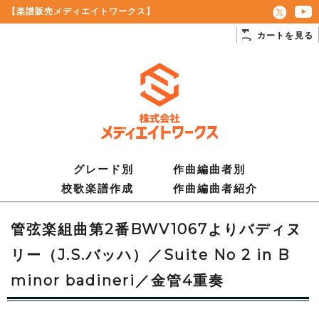
【楽譜販売メディエイトワークス】
カートを見る
グレード別
作曲編曲者別
校歌楽譜作成
作曲編曲者紹介
管弦楽組曲第2番BWV1067よりバディヌ
リー（J.S.バッハ）／Suite No 2 in B
minor badineri／金管4重奏