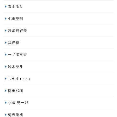
青山るり
七田英明
波多野好美
巽俊裕
一ノ瀬文香
鈴木章斗
T.Hofmann
徳田和樹
小國 晃一郎
梅野剛成