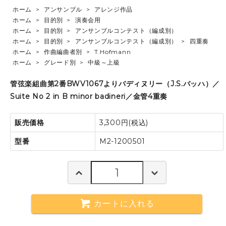
ホーム
>
アンサンブル
>
アレンジ作品
ホーム
>
目的別
>
演奏会用
ホーム
>
目的別
>
アンサンブルコンテスト（編成別）
ホーム
>
目的別
>
アンサンブルコンテスト（編成別）
>
四重奏
ホーム
>
作曲編曲者別
>
T.Hofmann
ホーム
>
グレード別
>
中級～上級
管弦楽組曲第2番BWV1067よりバディヌリー（J.S.バッハ）／
Suite No 2 in B minor badineri／金管4重奏
販売価格
3,300円(税込)
型番
M2-1200501
カートに入れる