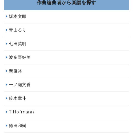
作曲編曲者から楽譜を探す
坂本文郎
青山るり
七田英明
波多野好美
巽俊裕
一ノ瀬文香
鈴木章斗
T.Hofmann
徳田和樹