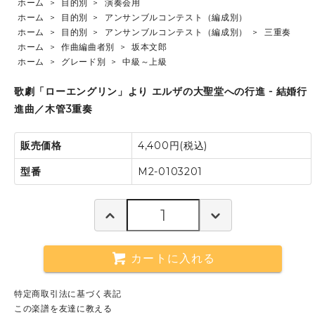
ホーム
>
目的別
>
演奏会用
ホーム
>
目的別
>
アンサンブルコンテスト（編成別）
ホーム
>
目的別
>
アンサンブルコンテスト（編成別）
>
三重奏
ホーム
>
作曲編曲者別
>
坂本文郎
ホーム
>
グレード別
>
中級～上級
歌劇「ローエングリン」より エルザの大聖堂への行進 - 結婚行
進曲／木管3重奏
販売価格
4,400円(税込)
型番
M2-0103201
カートに入れる
特定商取引法に基づく表記
この楽譜を友達に教える