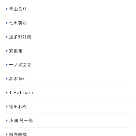
青山るり
七田英明
波多野好美
巽俊裕
一ノ瀬文香
鈴木章斗
T.Hofmann
徳田和樹
小國 晃一郎
梅野剛成