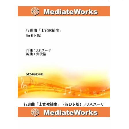
行進曲「士官候補生」（in D♭版）／J.P.スーザ
4,400円(税込)