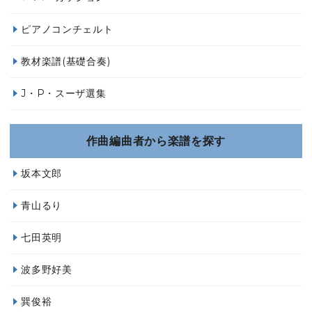
ピアノコンチェルト
教材楽譜(基礎合奏)
J・P・スーザ選集
作曲編曲者から楽譜を探す
坂本文郎
青山るり
七田英明
波多野好美
巽俊裕