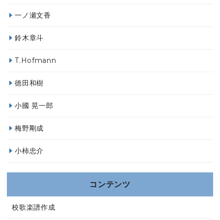
一ノ瀬文香
鈴木章斗
T.Hofmann
徳田和樹
小國 晃一郎
梅野剛成
小柿忠介
コンテンツ
校歌楽譜作成