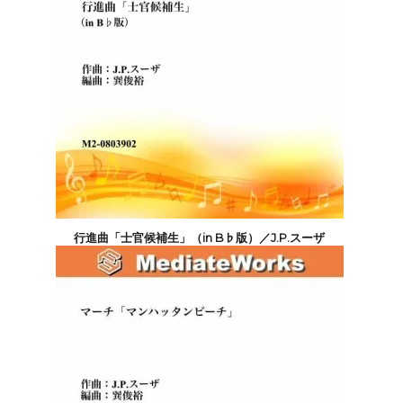
行進曲「士官候補生」（in B♭版）／J.P.スーザ
4,400円(税込)