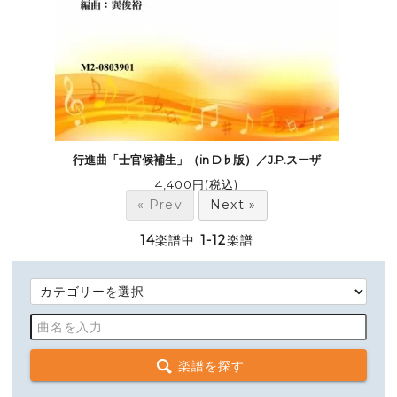
行進曲「士官候補生」（in D♭版）／J.P.スーザ
4,400円(税込)
« Prev
Next »
14
楽譜中
1-12
楽譜
楽譜を探す