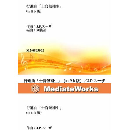
行進曲「士官候補生」（in B♭版）／J.P.スーザ
4,400円(税込)