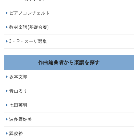
ピアノコンチェルト
教材楽譜(基礎合奏)
J・P・スーザ選集
作曲編曲者から楽譜を探す
坂本文郎
青山るり
七田英明
波多野好美
巽俊裕