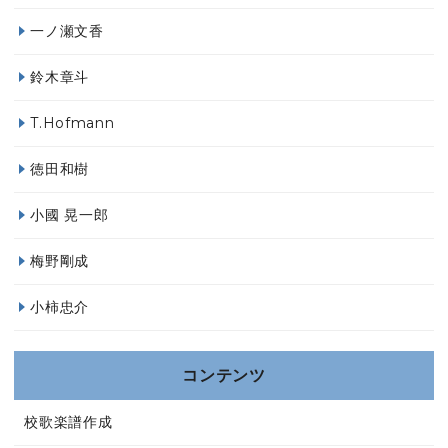
一ノ瀬文香
鈴木章斗
T.Hofmann
徳田和樹
小國 晃一郎
梅野剛成
小柿忠介
コンテンツ
校歌楽譜作成