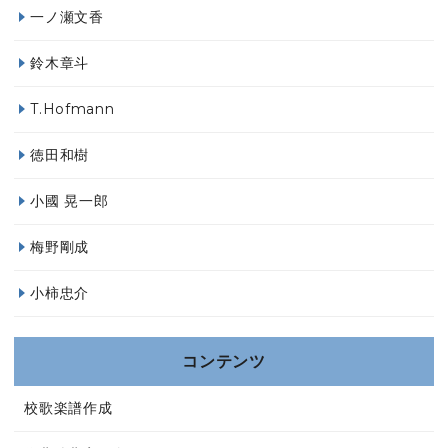
一ノ瀬文香
鈴木章斗
T.Hofmann
徳田和樹
小國 晃一郎
梅野剛成
小柿忠介
コンテンツ
校歌楽譜作成