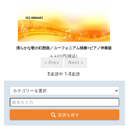
清らかな歌の幻想曲／ユーフォニアム独奏+ピアノ伴奏版
4,400円(税込)
« Prev
Next »
3
楽譜中
1-3
楽譜
楽譜を探す