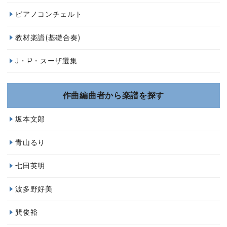
ピアノコンチェルト
教材楽譜(基礎合奏)
J・P・スーザ選集
作曲編曲者から楽譜を探す
坂本文郎
青山るり
七田英明
波多野好美
巽俊裕