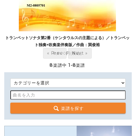
トランペットソナタ第2番（ケンタウルスの主題による）／トランペッ
ト独奏+吹奏楽伴奏版／作曲：巽俊裕
« Prev
Next »
8,800円(税込)
8
楽譜中
1-8
楽譜
楽譜を探す