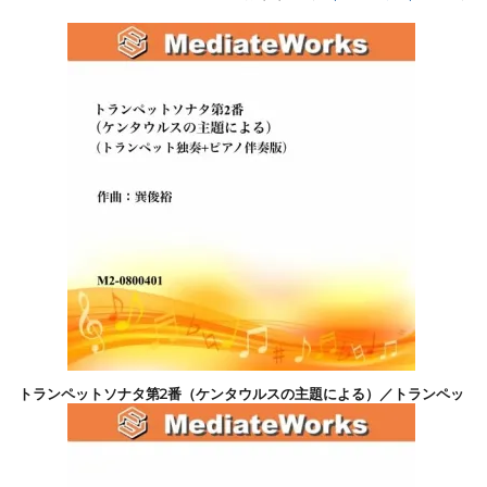
トランペットソナタ第2番（ケンタウルスの主題による）／トランペッ
ト独奏+ピアノ伴奏版／作曲：巽俊裕
4,400円(税込)