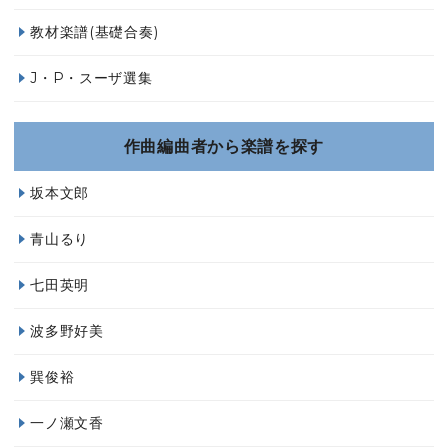
教材楽譜(基礎合奏)
J・P・スーザ選集
作曲編曲者から楽譜を探す
坂本文郎
青山るり
七田英明
波多野好美
巽俊裕
一ノ瀬文香