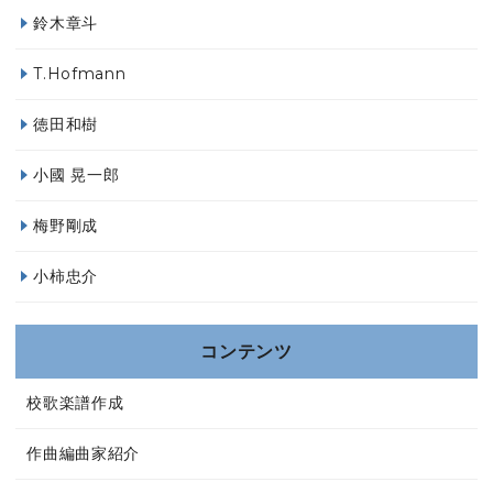
鈴木章斗
T.Hofmann
徳田和樹
小國 晃一郎
梅野剛成
小柿忠介
コンテンツ
校歌楽譜作成
作曲編曲家紹介