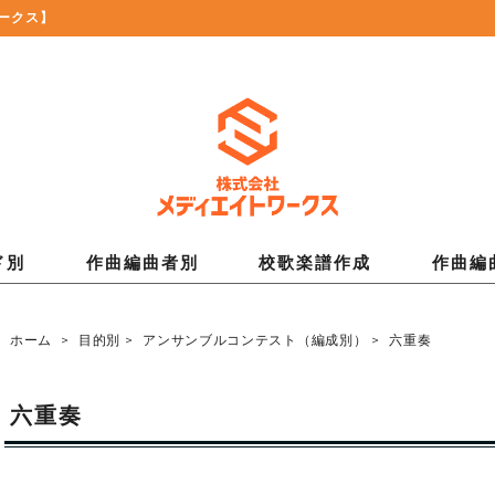
ークス】
ド別
作曲編曲者別
校歌楽譜作成
作曲編
ホーム
>
目的別
>
アンサンブルコンテスト（編成別）
>
六重奏
六重奏