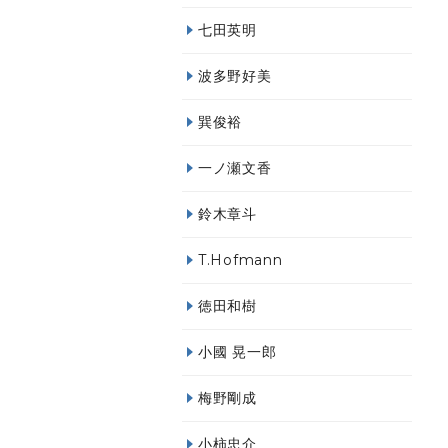
七田英明
波多野好美
巽俊裕
一ノ瀬文香
鈴木章斗
T.Hofmann
徳田和樹
小國 晃一郎
梅野剛成
小柿忠介