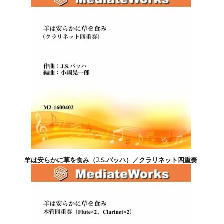
羊は安らかに草を食み（J.S.バッハ）／クラリネット四重奏
3,300円(税込)