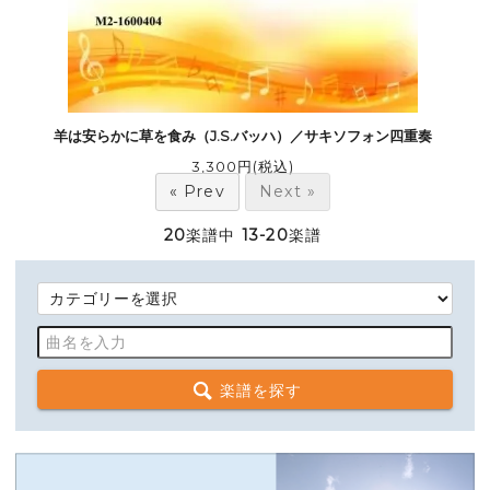
羊は安らかに草を食み（J.S.バッハ）／サキソフォン四重奏
3,300円(税込)
« Prev
Next »
20
楽譜中
13-20
楽譜
楽譜を探す