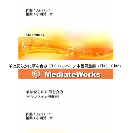
羊は安らかに草を食み（J.S.バッハ）／木管四重奏（Fl×2、Cl×2）
3,300円(税込)