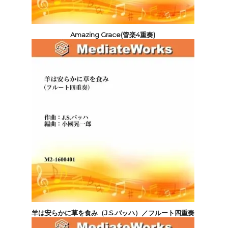
Amazing Grace(管楽4重奏)
3,300円(税込)
羊は安らかに草を食み（J.S.バッハ）／フルート四重奏
3,300円(税込)