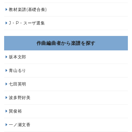
教材楽譜(基礎合奏)
J・P・スーザ選集
作曲編曲者から楽譜を探す
坂本文郎
青山るり
七田英明
波多野好美
巽俊裕
一ノ瀬文香