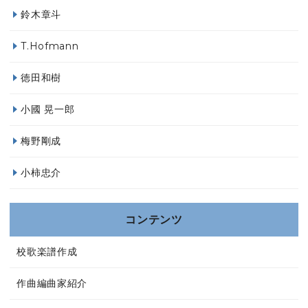
鈴木章斗
T.Hofmann
徳田和樹
小國 晃一郎
梅野剛成
小柿忠介
コンテンツ
校歌楽譜作成
作曲編曲家紹介