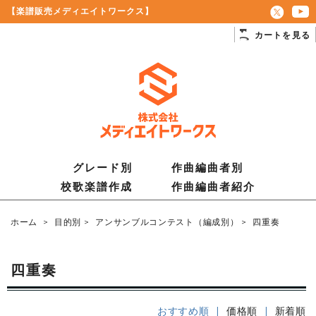
【楽譜販売メディエイトワークス】
カートを見る
グレード別
作曲編曲者別
校歌楽譜作成
作曲編曲者紹介
ホーム
>
目的別
>
アンサンブルコンテスト（編成別）
>
四重奏
四重奏
おすすめ順 |
価格順
|
新着順