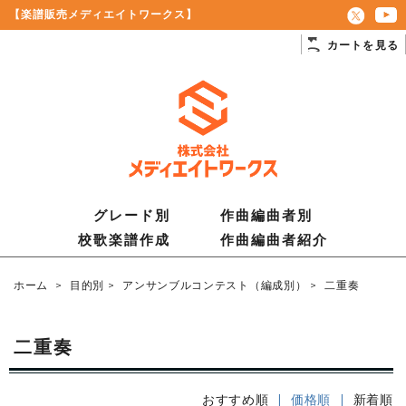
【楽譜販売メディエイトワークス】
カートを見る
グレード別
作曲編曲者別
校歌楽譜作成
作曲編曲者紹介
ホーム
>
目的別
>
アンサンブルコンテスト（編成別）
>
二重奏
二重奏
おすすめ順
| 価格順 |
新着順