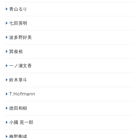
青山るり
七田英明
波多野好美
巽俊裕
一ノ瀬文香
鈴木章斗
T.Hofmann
徳田和樹
小國 晃一郎
梅野剛成