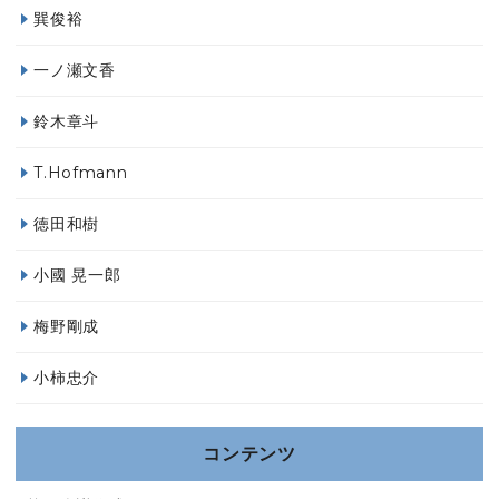
巽俊裕
一ノ瀬文香
鈴木章斗
T.Hofmann
徳田和樹
小國 晃一郎
梅野剛成
小柿忠介
コンテンツ