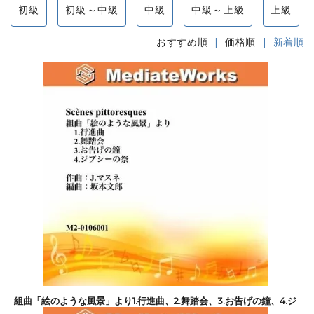
初級
初級～中級
中級
中級～上級
上級
おすすめ順
|
価格順
| 新着順
組曲「絵のような風景」より1.行進曲、2.舞踏会、3.お告げの鐘、4.ジ