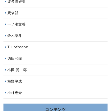
波多野好美
巽俊裕
一ノ瀬文香
鈴木章斗
T.Hofmann
徳田和樹
小國 晃一郎
梅野剛成
小柿忠介
コンテンツ