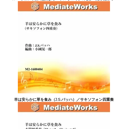
gPeer Gynt No.2 4.Solveigs Sang
6,600円(税込)
羊は安らかに草を食み（J.S.バッハ）／サキソフォン四重奏
3,300円(税込)