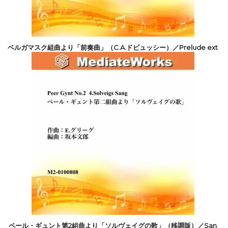
ベルガマスク組曲より「前奏曲」（C.A.ドビュッシー）／Prelude ext
rait de la “Suite Bergamasque”
6,600円(税込)
ペール・ギュント第2組曲より「ソルヴェイグの歌」（移調版）／San