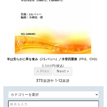
羊は安らかに草を食み（J.S.バッハ）／木管四重奏（Fl×2、Cl×2）
3,300円(税込)
« Prev
Next »
373
楽譜中
1-12
楽譜