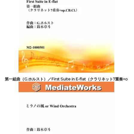
第一組曲（G.ホルスト）／First Suite in E-flat（クラリネット7重奏+o
p.CB.Cl.）
5,500円(税込)