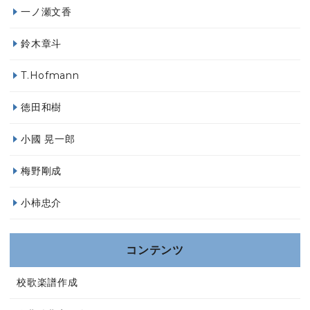
一ノ瀬文香
鈴木章斗
T.Hofmann
徳田和樹
小國 晃一郎
梅野剛成
小柿忠介
コンテンツ
校歌楽譜作成