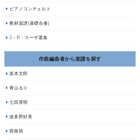
ピアノコンチェルト
教材楽譜(基礎合奏)
J・P・スーザ選集
作曲編曲者から楽譜を探す
坂本文郎
青山るり
七田英明
波多野好美
巽俊裕