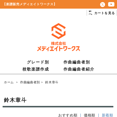
【楽譜販売メディエイトワークス】
カートを見る
グレード別
作曲編曲者別
校歌楽譜作成
作曲編曲者紹介
ホーム
>
作曲編曲者別
>
鈴木章斗
鈴木章斗
おすすめ順
|
価格順
| 新着順