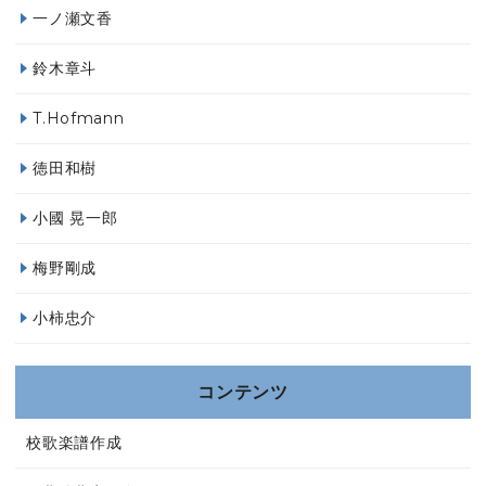
一ノ瀬文香
鈴木章斗
T.Hofmann
徳田和樹
小國 晃一郎
梅野剛成
小柿忠介
コンテンツ
校歌楽譜作成