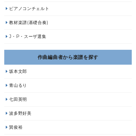
ピアノコンチェルト
教材楽譜(基礎合奏)
J・P・スーザ選集
作曲編曲者から楽譜を探す
坂本文郎
青山るり
七田英明
波多野好美
巽俊裕