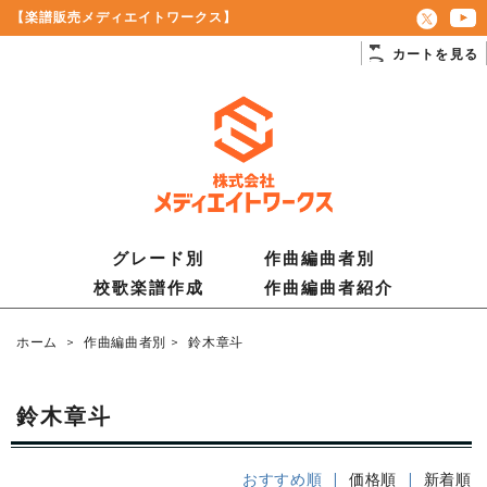
【楽譜販売メディエイトワークス】
カートを見る
グレード別
作曲編曲者別
校歌楽譜作成
作曲編曲者紹介
ホーム
>
作曲編曲者別
>
鈴木章斗
鈴木章斗
おすすめ順 |
価格順
|
新着順